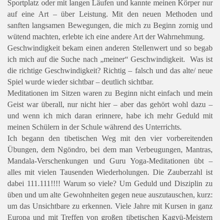
Sportplatz oder mit langen Läufen und kannte meinen Körper nur
auf eine Art – über Leistung. Mit den neuen Methoden und
sanften langsamen Bewegungen, die mich zu Beginn zornig und
wütend machten, erlebte ich eine andere Art der Wahrnehmung.
Geschwindigkeit bekam einen anderen Stellenwert und so begab
ich mich auf die Suche nach „meiner“ Geschwindigkeit. Was ist
die richtige Geschwindigkeit? Richtig – falsch und das alte/ neue
Spiel wurde wieder sichtbar – deutlich sichtbar.
Meditationen im Sitzen waren zu Beginn nicht einfach und mein
Geist war überall, nur nicht hier – aber das gehört wohl dazu –
und wenn ich mich daran erinnere, habe ich mehr Geduld mit
meinen Schülern in der Schule während des Unterrichts.
Ich begann den tibetischen Weg mit den vier vorbereitenden
Übungen, dem Ngöndro, bei dem man Verbeugungen, Mantras,
Mandala-Verschenkungen und Guru Yoga-Meditationen übt –
alles mit vielen Tausenden Wiederholungen. Die Zauberzahl ist
dabei 111.111!!!! Warum so viele? Um Geduld und Disziplin zu
üben und um alte Gewohnheiten gegen neue auszutauschen, kurz:
um das Unsichtbare zu erkennen. Viele Jahre mit Kursen in ganz
Europa und mit Treffen von großen tibetischen Kagyü-Meistern