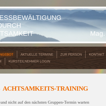
ESSBEWÄLTIGUNG
RCH
HTSAMKEIT Mag. Walt
NGEBOT
AKTUELLE TERMINE
ZUR PERSON
KONTAKT
M
KURSTEILNEHMER LOGIN
S ACHTSAMKEITS-TRAINING
 und nicht auf den nächsten Gruppen-Termin warten